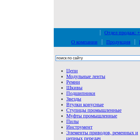
Отдел продаж: +
О компании
Продукция
Цепи
Модульные
ленты
Ремни
Шкивы
Подшипники
Звезды
Втулки
конусные
Ступицы
промышленные
Муфты
промышленные
Пилы
Инструмент
Элементы приводов, ременных и
цепных
передач