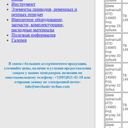
зубьев
Инструмент
Шкив
Элементы приводов, ременных и
зубчатый
цепных
передач
HTD
TB 
14M85
Импортное оборудование,
14
под
запчасти, комплектующие,
втулку 29
расходные
материалы
зубьев
Полезная
информация
Шкив
Галерея
зубчатый
HTD
TB 
14M85
14
под
втулку 30
зубьев
В связи с большим ассортиментом продукции,
Шкив
уточняйте цены, наличие и условия предоставления
зубчатый
скидок у наших менеджеров, позвонив по
HTD
TB 
многоканальному телефону: +7(495)921-41-18 или
14M85
14
под
отправив заявку по электронной почте:
втулку 32
info@mechanic-techno.com
зубьа
Шкив
зубчатый
HTD
TB 
14M85
14
под
втулку 34
зуба
Шкив