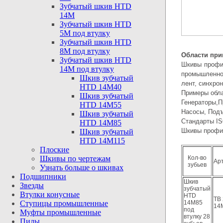
Зубчатый шкив HTD
14M
Зубчатый шкив HTD
5М под
втулку
Зубчатый шкив HTD
8М под
втулку
Области при
Зубчатый шкив HTD
Шкивы профи
14М под
втулку
промышленно
Шкив зубчатый
лент, синхро
HTD
14M40
Примеры обла
Шкив зубчатый
Генераторы
HTD
14M55
Насосы, Подъ
Шкив зубчатый
Стандарты IS
HTD
14M85
Шкивы профил
Шкив зубчатый
HTD
14M115
Плоские
Шкивы по
чертежам
Кол-во
Ар
зубьев
Узнать больше о
шкивах
Подшипники
Шкив
Звезды
зубчатый
Втулки
конусные
HTD
TB 
Ступицы
промышленные
14M85
14
под
Муфты
промышленные
втулку 28
Пилы