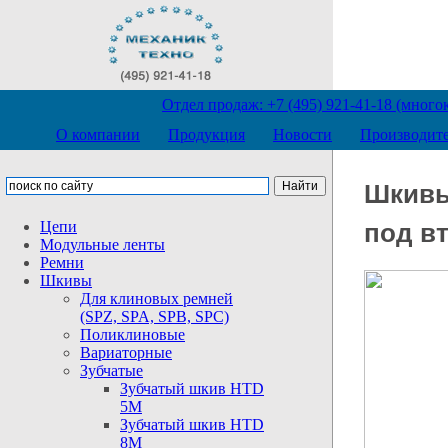
Отдел продаж: +7 (495) 921-41-18 (мног
О компании
Продукция
Новости
Производит
Шкивы
Цепи
под в
Модульные
ленты
Ремни
Шкивы
Для клиновых ремней
(SPZ, SPA, SPB,
SPC)
Поликлиновые
Вариаторные
Зубчатые
Зубчатый шкив HTD
5М
Зубчатый шкив HTD
8М